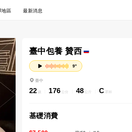
擇地區
最新消息
臺中包養 贊西
9"
臺中
22
176
48
C
歲
公分
公斤
罩杯
基礎消費