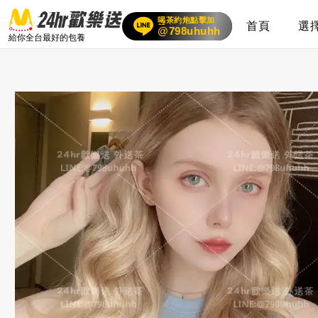
喝茶約炮點擊加
首頁
選
賴
24小時客服在線
@798uhuhh
給你全台最好的包養