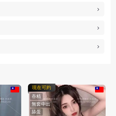
詳細的報價。
、高雄、桃園等等城市，如果您想諮詢更多的包養細
等方式，保護客人的隱私。
不客氣拒絕，我們不強迫您消費，您可以聯繫客服要
現在可約
吞精
無套中出
舔蛋