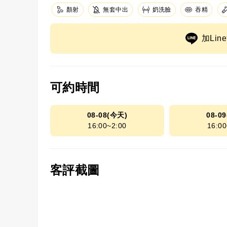
顏射
無套中出
奶洗臉
吞精
加Li
可約時間
08-08(今天)
08-0
16:00~2:00
16:00
客評截圖