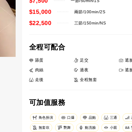
$7,500
一節/50min/1S
$15,000
兩節/100min/2S
$22,500
三節/150min/NS
全程可配合
舔蛋
足交
遮
肉絲
過夜
遮
走後
全程無套
可加值服務
角色扮演
口爆
品鮑
三通
無套吹
艷舞
鮑洗臉
小親