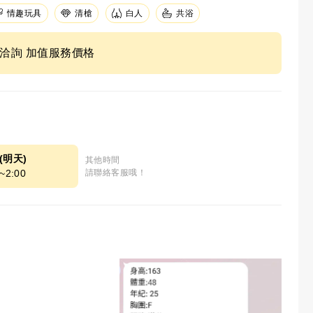
情趣玩具
清槍
白人
共浴
ne洽詢 加值服務價格
9(明天)
其他時間
~2:00
請聯絡客服哦！