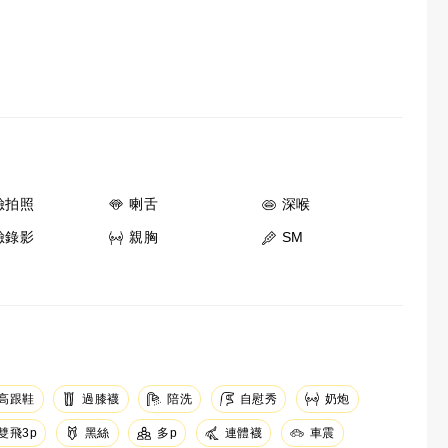
臉拍照
喇舌
深喉
臉錄影
親胸
SM
高跟鞋
過膝襪
陪洗
自慰秀
奶炮
黑絲
連體襪
車震
雙飛3p
多p