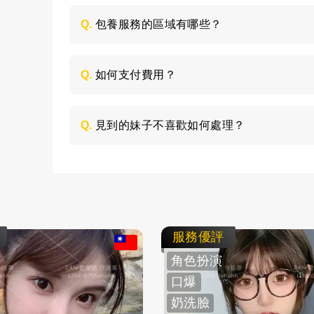
喜歡的類型，然後加LINE與客服聯絡，獲取
Q.
包養服務的區域有哪些？
包養的服務區域是全台灣，如：台北、台中
節，請加LINE進行溝通。
Q.
如何支付費用？
所有費用採用現金支付，不支持轉帳、刷卡
Q.
見到的妹子不喜歡如何處理？
如果見面後，覺得不喜歡的妹子，您可以毫
求更換妹子，或者直接拒絕不消費了。
服務優評
角色扮演
口爆
奶洗臉