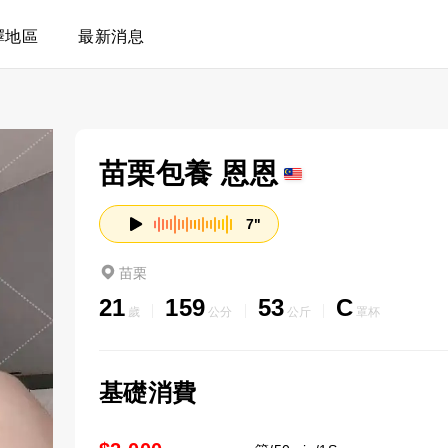
擇地區
最新消息
苗栗包養 恩恩
7"
苗栗
21
159
53
C
歲
公分
公斤
罩杯
基礎消費