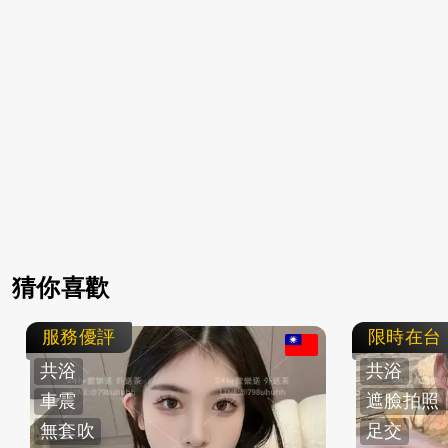
猜你喜歡
服務優評
限時在台
共浴
共浴
車震
遮臉拍照
無套吹
足交