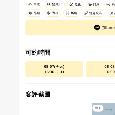
車震
走後
口爆
奶
雙飛3p
品鮑
奶炮
情趣玩具
過夜
加Li
可約時間
08-07(今天)
08-0
16:00~2:00
16:00
客評截圖