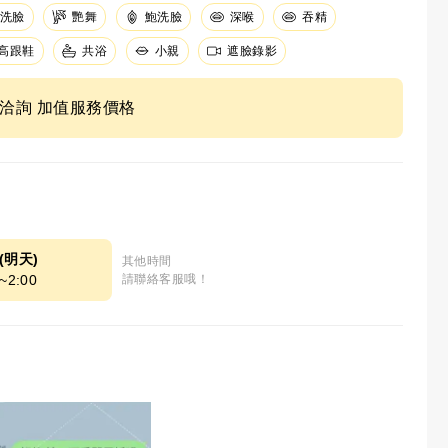
洗臉
艷舞
鮑洗臉
深喉
吞精
高跟鞋
共浴
小親
遮臉錄影
ne洽詢 加值服務價格
8(明天)
其他時間
~2:00
請聯絡客服哦！