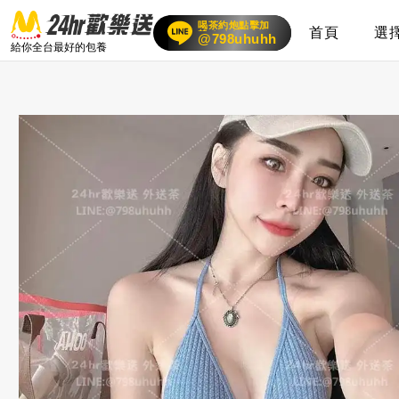
喝茶約炮點擊加
首頁
選
賴
24小時客服在線
@798uhuhh
給你全台最好的包養