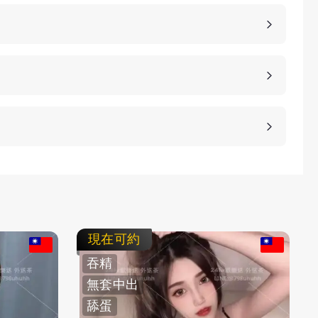
詳細的報價。
、高雄、桃園等等城市，如果您想諮詢更多的包養細
等方式，保護客人的隱私。
不客氣拒絕，我們不強迫您消費，您可以聯繫客服要
現在可約
吞精
無套中出
舔蛋