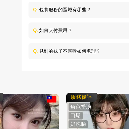
喜歡的類型，然後加LINE與客服聯絡，獲取
Q.
包養服務的區域有哪些？
包養的服務區域是全台灣，如：台北、台中
節，請加LINE進行溝通。
Q.
如何支付費用？
所有費用採用現金支付，不支持轉帳、刷卡
Q.
見到的妹子不喜歡如何處理？
如果見面後，覺得不喜歡的妹子，您可以毫
求更換妹子，或者直接拒絕不消費了。
服務優評
角色扮演
口爆
奶洗臉