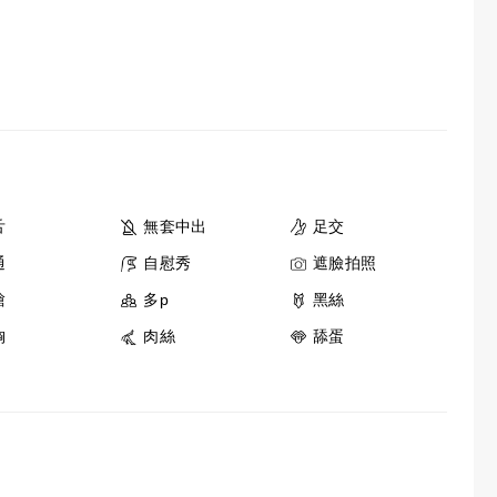
舌
無套中出
足交
通
自慰秀
遮臉拍照
槍
多p
黑絲
胸
肉絲
舔蛋