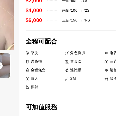
$2,000
一節/50min/1S
$4,000
兩節/100min/2S
$6,000
三節/150min/NS
全程可配合
陪洗
角色扮演
喇
過膝襪
無套吹
三
全程無套
連體襪
清
白人
SM
親
顏射
可加值服務