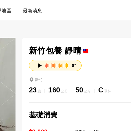
擇地區
最新消息
新竹包養 靜晴
8"
新竹
23
160
50
C
歲
公分
公斤
罩杯
基礎消費