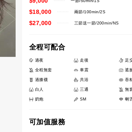
$9,000
一節/50min/1S
$18,000
兩節/100min/2S
$27,000
三節送一節/200min/NS
全程可配合
過夜
走後
足
全程無套
車震
遮
過膝襪
共浴
吞
白人
三通
無
奶炮
SM
喇
可加值服務