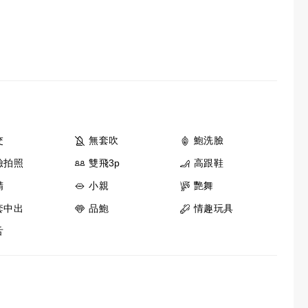
交
無套吹
鮑洗臉
臉拍照
雙飛3p
高跟鞋
精
小親
艷舞
套中出
品鮑
情趣玩具
舌