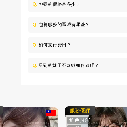
Q.
包養的價格是多少？
每個妹子的情況不同，包養的時間長短不同
喜歡的類型，然後加LINE與客服聯絡，獲取
Q.
包養服務的區域有哪些？
包養的服務區域是全台灣，如：台北、台中
節，請加LINE進行溝通。
Q.
如何支付費用？
所有費用採用現金支付，不支持轉帳、刷卡
Q.
見到的妹子不喜歡如何處理？
如果見面後，覺得不喜歡的妹子，您可以毫
求更換妹子，或者直接拒絕不消費了。
服務優評
角色扮演