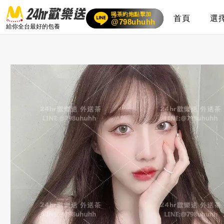
喝茶約炮點擊加
賴
首頁
選
24小時客服在線
@798uhuhh
給你全台最好的包養