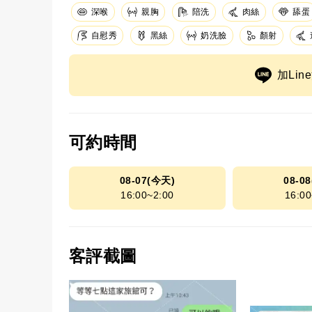
深喉
親胸
陪洗
肉絲
舔蛋
自慰秀
黑絲
奶洗臉
顏射
加Li
可約時間
08-07(今天)
08-0
16:00~2:00
16:00
客評截圖