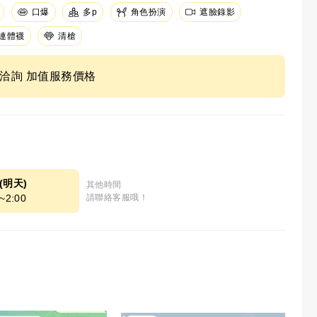
口爆
角色扮演
遮臉錄影
多p
連體襪
清槍
ne洽詢 加值服務價格
8(明天)
其他時間
~2:00
請聯絡客服哦！