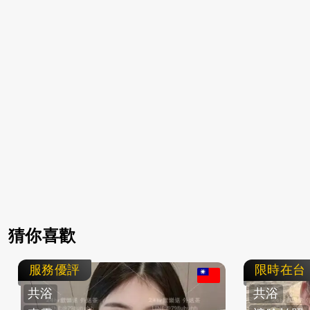
猜你喜歡
服務優評
限時在台
共浴
共浴