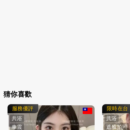
猜你喜歡
服務優評
限時在台
共浴
共浴
車震
遮臉拍照