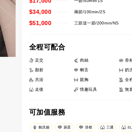
$17,000
一節/50min/1S
$34,000
兩節/100min/2S
$51,000
三節送一節/200min/NS
全程可配合
足交
肉絲
吞
顏射
喇舌
奶
共浴
親胸
全
走後
情趣玩具
無
可加值服務
鮑洗臉
舔蛋
清槍
三通
白