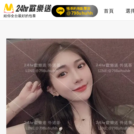
喝茶約炮點擊加
賴
首頁
選
24小時客服在線
@798uhuhh
給你全台最好的包養