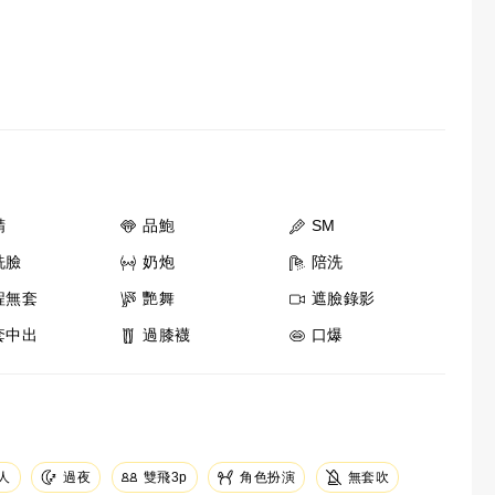
精
品鮑
SM
洗臉
奶炮
陪洗
程無套
艷舞
遮臉錄影
套中出
過膝襪
口爆
人
角色扮演
無套吹
過夜
雙飛3p