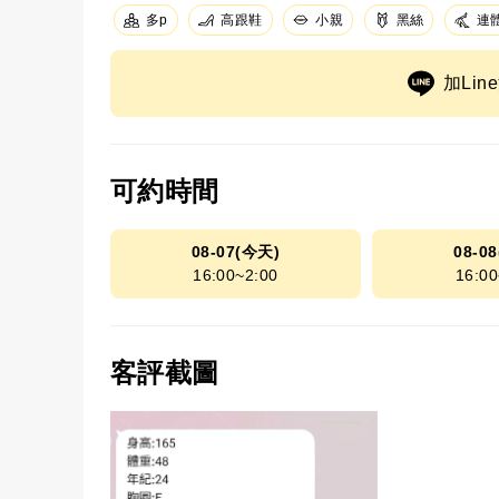
高跟鞋
小親
黑絲
連
多p
加Li
可約時間
08-07(今天)
08-0
16:00~2:00
16:00
客評截圖