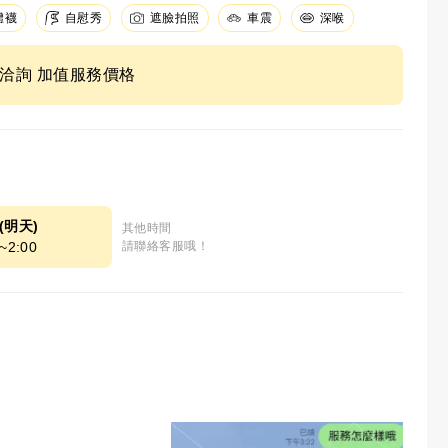
體襪
自慰秀
遮臉拍照
車震
深喉
ne洽詢 加值服務價格
8(明天)
其他時間
~2:00
請聯絡客服哦！