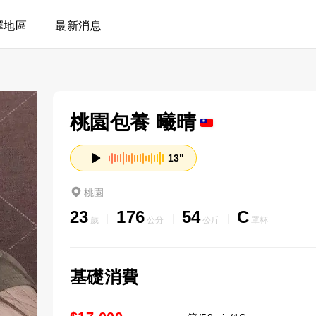
擇地區
最新消息
桃園包養 曦晴
13"
桃園
23
176
54
C
歲
公分
公斤
罩杯
基礎消費