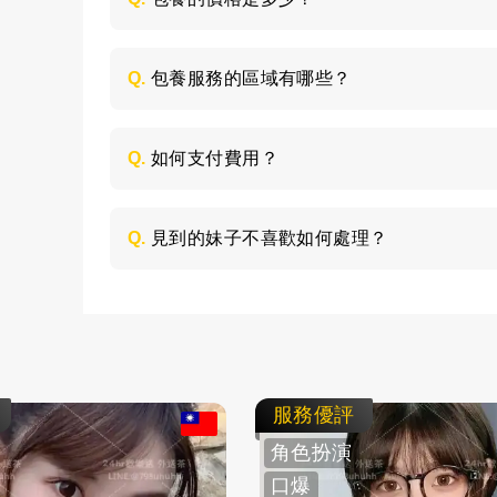
每個妹子的情況不同，包養的時間長短不同
喜歡的類型，然後加LINE與客服聯絡，獲取
Q.
包養服務的區域有哪些？
包養的服務區域是全台灣，如：台北、台中
節，請加LINE進行溝通。
Q.
如何支付費用？
所有費用採用現金支付，不支持轉帳、刷卡
Q.
見到的妹子不喜歡如何處理？
如果見面後，覺得不喜歡的妹子，您可以毫
求更換妹子，或者直接拒絕不消費了。
服務優評
角色扮演
口爆