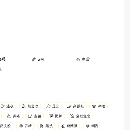
膝襪
SM
車震
絲
足交
無套吹
高跟鞋
深喉
過夜
共浴
走後
艷舞
全程無套
奶洗臉
吞精
陪洗
連體襪
喇舌