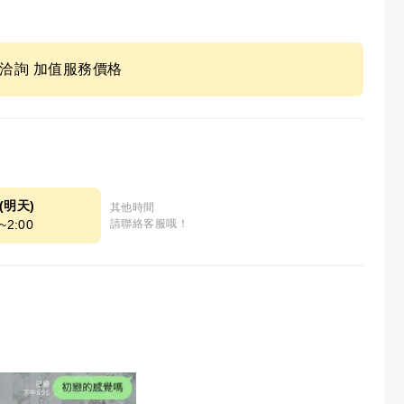
ne洽詢 加值服務價格
7(明天)
其他時間
~2:00
請聯絡客服哦！