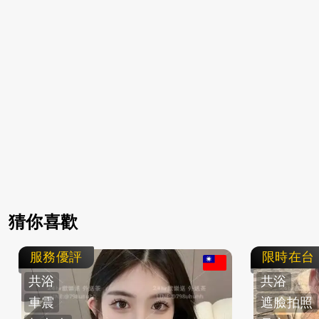
猜你喜歡
服務優評
限時在台
共浴
共浴
車震
遮臉拍照