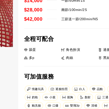
$14,000
一節/50min/1S
$28,000
兩節/100min/2S
$42,000
三節送一節/200min/NS
全程可配合
舔蛋
角色扮演
過
多p
肉絲
黑
可加值服務
情趣玩具
遮臉拍照
白人
品鮑
奶炮
小親
親胸
顏射
三通
鮑洗臉
口爆
清槍
雙飛3p