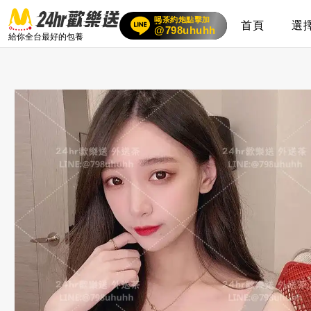
喝茶約炮點擊加
賴
首頁
選
24小時客服在線
@798uhuhh
給你全台最好的包養