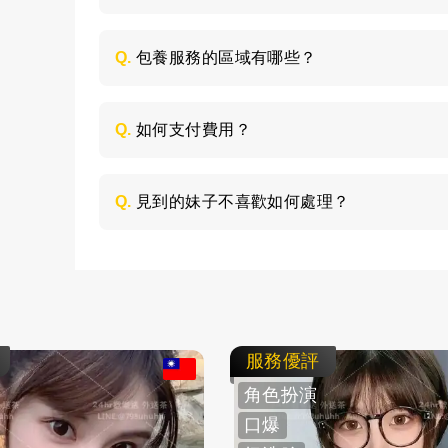
每個妹子的情況不同，包養的時間長短不同
喜歡的類型，然後加LINE與客服聯絡，獲取
Q.
包養服務的區域有哪些？
包養的服務區域是全台灣，如：台北、台中
節，請加LINE進行溝通。
Q.
如何支付費用？
所有費用採用現金支付，不支持轉帳、刷卡
Q.
見到的妹子不喜歡如何處理？
如果見面後，覺得不喜歡的妹子，您可以毫
求更換妹子，或者直接拒絕不消費了。
服務優評
角色扮演
口爆