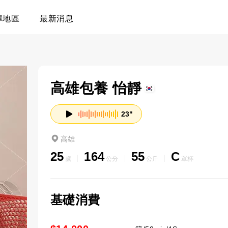
擇地區
最新消息
高雄包養 怡靜
23"
高雄
25
164
55
C
歲
公分
公斤
罩杯
基礎消費