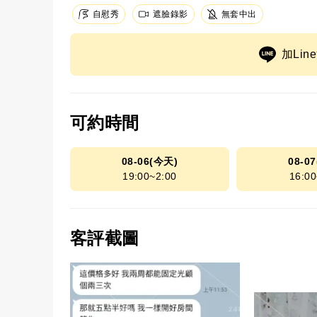
自慰秀
遮臉錄影
無套中出
加Li
可約時間
08-06(今天)
08-0
19:00~2:00
16:00
客評截圖