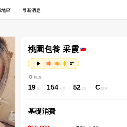
擇地區
最新消息
桃園包養 采霞
3"
桃園
19
154
52
C
歲
公分
公斤
罩杯
基礎消費