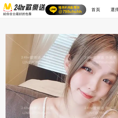
喝茶約炮點擊加
首頁
選
賴
24小時客服在線
@798uhuhh
給你全台最好的包養