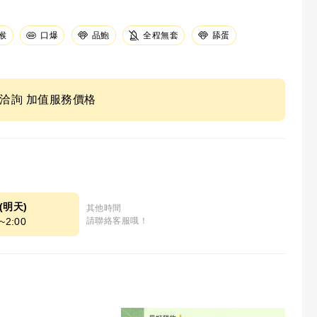
喉
口爆
品鮑
全程無套
舔蛋
ne洽詢 加值服務價格
8(明天)
其他時間
~2:00
請聯絡客服哦！