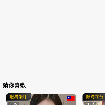
猜你喜歡
服務優評
限時在台
共浴
共浴