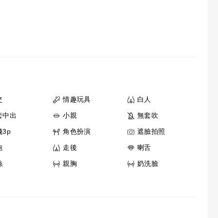
交
情趣玩具
白人
套中出
小親
無套吹
3p
角色扮演
遮臉拍照
炮
走後
喇舌
絲
親胸
奶洗臉