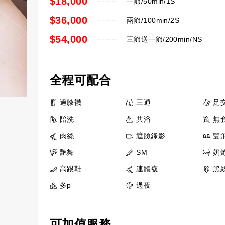
$18,000
一節/50min/1S
$36,000
兩節/100min/2S
$54,000
三節送一節/200min/NS
全程可配合
過膝襪
三通
足
陪洗
共浴
無
肉絲
遮臉錄影
雙飛
艷舞
SM
奶
高跟鞋
連體襪
黑
多p
過夜
可加值服務