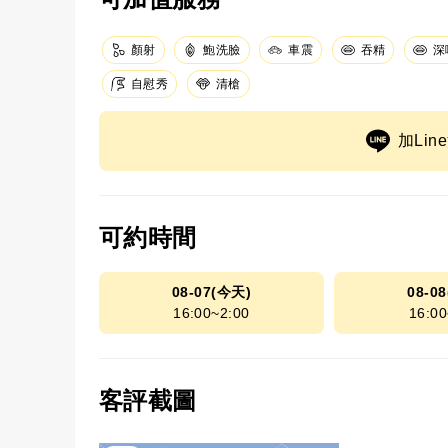
顏射
鮑洗臉
車震
吞精
深
自慰秀
清槍
加Li
可約時間
08-07(今天)
08-0
16:00~2:00
16:00
客評截圖