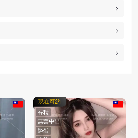
詳細的報價。
、高雄、桃園等等城市，如果您想諮詢更多的包養細
等方式，保護客人的隱私。
不客氣拒絕，我們不強迫您消費，您可以聯繫客服要
現在可約
吞精
無套中出
舔蛋