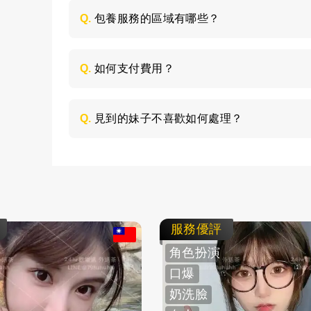
喜歡的類型，然後加LINE與客服聯絡，獲取
Q.
包養服務的區域有哪些？
包養的服務區域是全台灣，如：台北、台中
節，請加LINE進行溝通。
Q.
如何支付費用？
所有費用採用現金支付，不支持轉帳、刷卡
Q.
見到的妹子不喜歡如何處理？
如果見面後，覺得不喜歡的妹子，您可以毫
求更換妹子，或者直接拒絕不消費了。
服務優評
角色扮演
口爆
奶洗臉