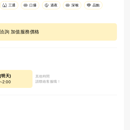
三通
口爆
深喉
品鮑
過夜
ne洽詢 加值服務價格
0(明天)
其他時間
~2:00
請聯絡客服哦！