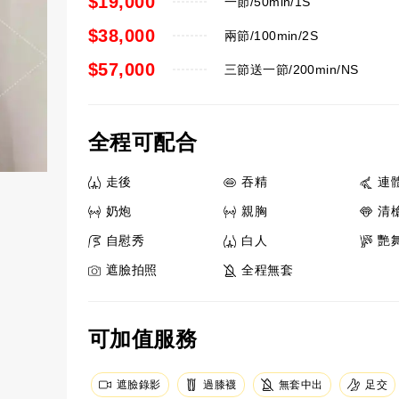
$19,000
一節/50min/1S
$38,000
兩節/100min/2S
$57,000
三節送一節/200min/NS
全程可配合
走後
吞精
連
奶炮
親胸
清
自慰秀
白人
艷
遮臉拍照
全程無套
可加值服務
足交
遮臉錄影
過膝襪
無套中出