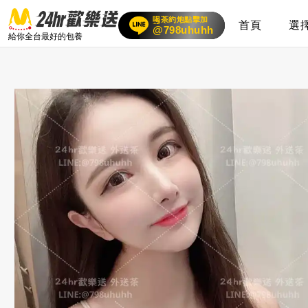
喝茶約炮點擊加
首頁
選
賴
24小時客服在線
@798uhuhh
給你全台最好的包養