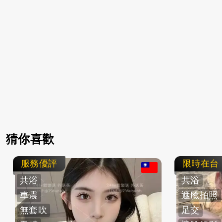
猜你喜歡
服務優評
限時在台
共浴
共浴
車震
遮臉拍照
無套吹
足交