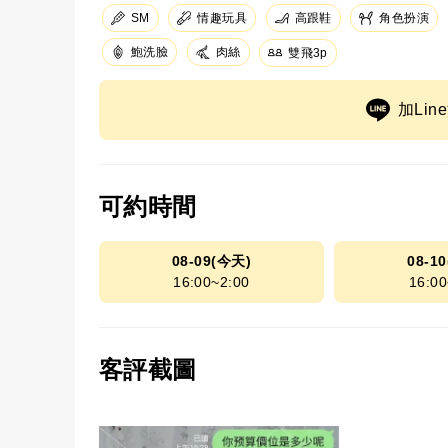
SM
情趣玩具
高跟鞋
角色扮演
鮑洗臉
肉絲
雙飛3p
加Li
可約時間
08-09(今天)
08-1
16:00~2:00
16:00
客評截圖