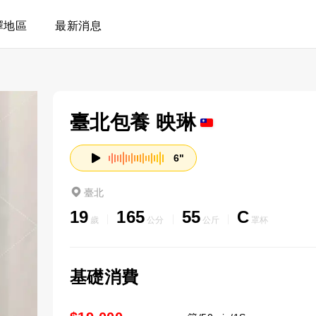
擇地區
最新消息
臺北包養 映琳
6"
臺北
19
165
55
C
歲
公分
公斤
罩杯
基礎消費