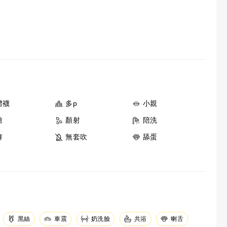
體襪
多p
小親
槍
顏射
陪洗
舞
無套吹
舔蛋
黑絲
車震
奶洗臉
共浴
喇舌