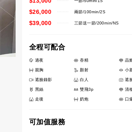
$13,000
一節/50min/1S
$26,000
兩節/100min/2S
$39,000
三節送一節/200min/NS
全程可配合
過夜
吞精
品
親胸
顏射
小
遮臉錄影
白人
遮
黑絲
雙飛3p
清
走後
奶炮
口
可加值服務