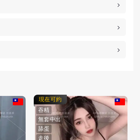
、高雄、桃園等等城市，如果您想諮詢更多的包養細
等方式，保護客人的隱私。
不客氣拒絕，我們不強迫您消費，您可以聯繫客服要
現在可約
吞精
無套中出
舔蛋
走後