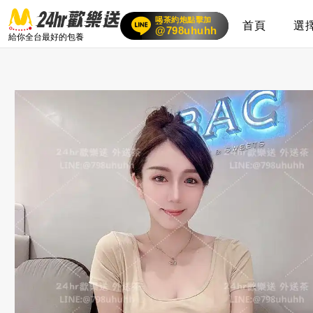
喝茶約炮點擊加
首頁
選
賴
24小時客服在線
@798uhuhh
給你全台最好的包養