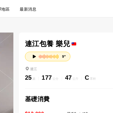
擇地區
最新消息
連江包養 樂兒
9"
連江
25
177
47
C
歲
公分
公斤
罩杯
基礎消費