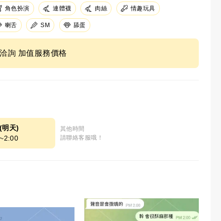
角色扮演
連體襪
肉絲
情趣玩具
SM
舔蛋
喇舌
ne洽詢 加值服務價格
8(明天)
其他時間
~2:00
請聯絡客服哦！