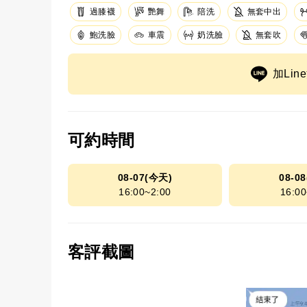
過膝襪
艷舞
陪洗
無套中出
鮑洗臉
車震
奶洗臉
無套吹
加Li
可約時間
08-07(今天)
08-0
16:00~2:00
16:00
客評截圖