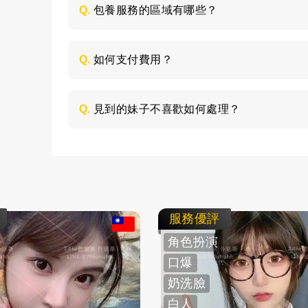
Q.
包養服務的區域有哪些？
包養的服務區域是全台灣，如：台北、台中
節，請加LINE進行溝通。
Q.
如何支付費用？
所有費用採用現金支付，不支持轉帳、刷卡
Q.
見到的妹子不喜歡如何處理？
如果見面後，覺得不喜歡的妹子，您可以毫
求更換妹子，或者直接拒絕不消費了。
服務優評
角色扮演
口爆
奶洗臉
白人