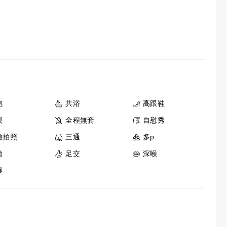
鮑
共浴
高跟鞋
親
全程無套
自慰秀
臉拍照
三通
多p
槍
足交
深喉
爆