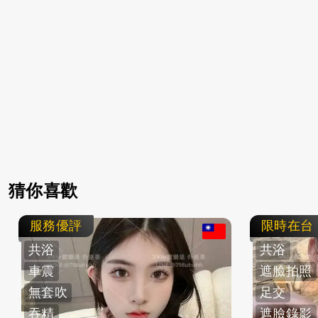
猜你喜歡
服務優評
限時在台
共浴
共浴
車震
遮臉拍照
無套吹
足交
吞精
遮臉錄影