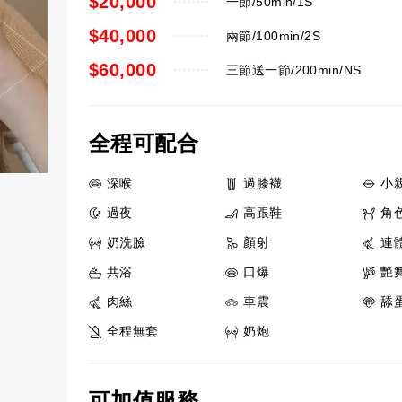
$20,000
一節/50min/1S
$40,000
兩節/100min/2S
$60,000
三節送一節/200min/NS
全程可配合
深喉
過膝襪
小
過夜
高跟鞋
角
奶洗臉
顏射
連
共浴
口爆
艷
肉絲
車震
舔
全程無套
奶炮
可加值服務