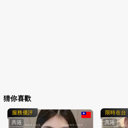
猜你喜歡
服務優評
限時在台
共浴
共浴