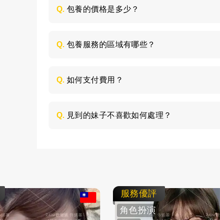
Q.
包養的價格是多少？
每個妹子的情況不同，包養的時間長短不同
喜歡的類型，然後加LINE與客服聯絡，獲取
Q.
包養服務的區域有哪些？
包養的服務區域是全台灣，如：台北、台中
節，請加LINE進行溝通。
Q.
如何支付費用？
所有費用採用現金支付，不支持轉帳、刷卡
Q.
見到的妹子不喜歡如何處理？
如果見面後，覺得不喜歡的妹子，您可以毫
求更換妹子，或者直接拒絕不消費了。
服務優評
角色扮演