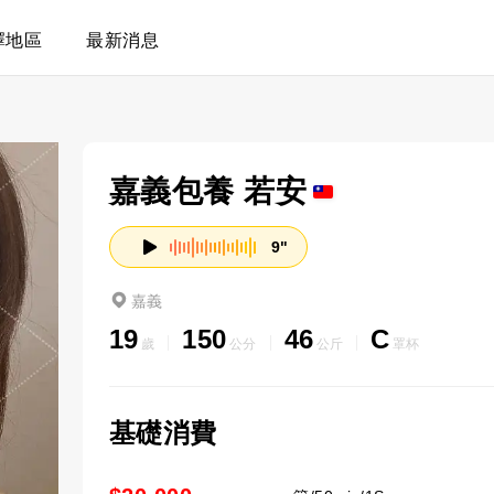
擇地區
最新消息
嘉義包養 若安
9"
嘉義
19
150
46
C
歲
公分
公斤
罩杯
基礎消費