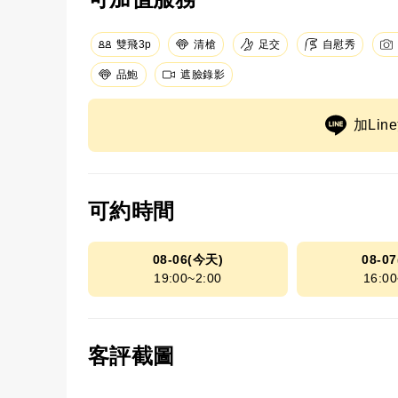
足交
清槍
自慰秀
雙飛3p
品鮑
遮臉錄影
加Li
可約時間
08-06(今天)
08-0
19:00~2:00
16:00
客評截圖