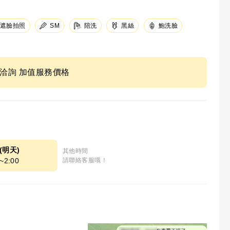
遮臉拍照
SM
陪洗
黑絲
鮑洗臉
ne洽詢 加值服務價格
7(明天)
其他時間
~2:00
請聯絡客服哦！