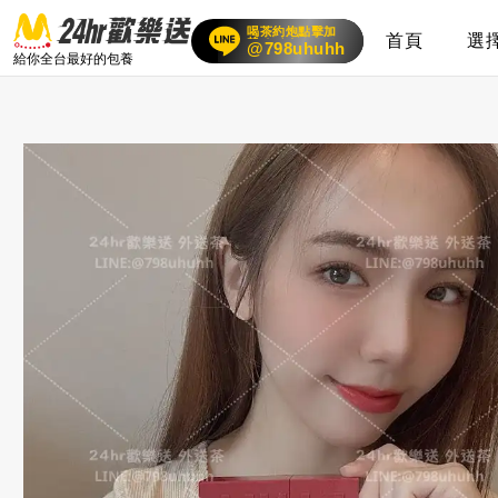
喝茶約炮點擊加
首頁
選
賴
24小時客服在線
@798uhuhh
給你全台最好的包養