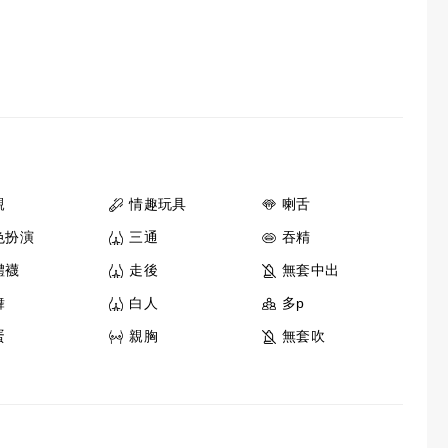
親
情趣玩具
喇舌
色扮演
三通
吞精
體襪
走後
無套中出
舞
白人
多p
蛋
親胸
無套吹