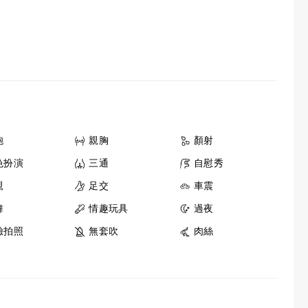
炮
親胸
顏射
色扮演
三通
自慰秀
親
足交
車震
舞
情趣玩具
過夜
臉拍照
無套吹
肉絲