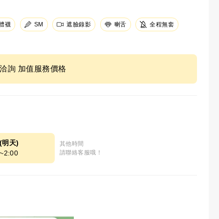
體襪
SM
遮臉錄影
全程無套
喇舌
ne洽詢 加值服務價格
9(明天)
其他時間
~2:00
請聯絡客服哦！