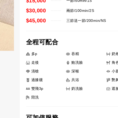
$15,000
一節/50min/1S
$30,000
兩節/100min/2S
$45,000
三節送一節/200min/NS
全程可配合
多p
吞精
奶
走後
鮑洗臉
角
清槍
深喉
小
過膝襪
共浴
艷
雙飛3p
奶洗臉
遮
陪洗
可加值服務