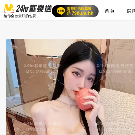
喝茶約炮點擊加
賴
首頁
選
24小時客服在線
@798uhuhh
給你全台最好的包養