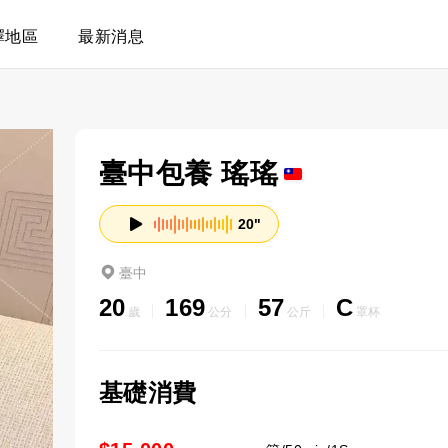
擇地區
最新消息
臺中包養 瑤瑤
20"
臺中
20
169
57
C
歲
公分
公斤
罩杯
基礎消費