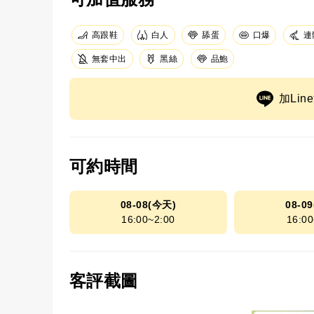
高跟鞋
白人
舔蛋
口爆
連
無套中出
黑絲
品鮑
加Li
可約時間
08-08(今天)
08-0
16:00~2:00
16:00
客評截圖