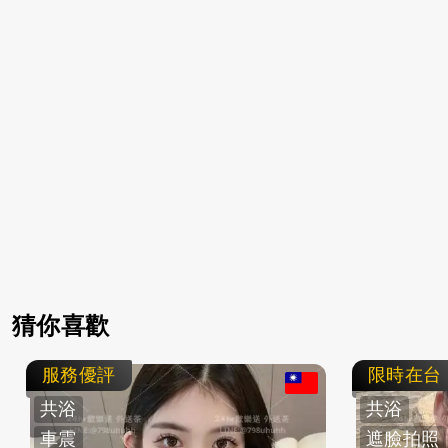
猜你喜歡
服務優評
限時在台
共浴
共浴
車震
遮臉拍照