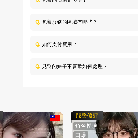
每個妹子的情況不同，包養的時間長短不同
喜歡的類型，然後加LINE與客服聯絡，獲取
Q.
包養服務的區域有哪些？
包養的服務區域是全台灣，如：台北、台中
節，請加LINE進行溝通。
Q.
如何支付費用？
所有費用採用現金支付，不支持轉帳、刷卡
Q.
見到的妹子不喜歡如何處理？
如果見面後，覺得不喜歡的妹子，您可以毫
求更換妹子，或者直接拒絕不消費了。
服務優評
角色扮演
口爆