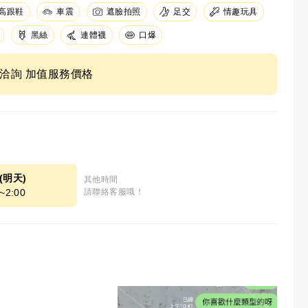
足交
高跟鞋
車震
遮臉拍照
情趣玩具
黑絲
連體襪
口爆
ne洽詢 加值服務價格
8(明天)
其他時間
~2:00
請聯絡客服哦！