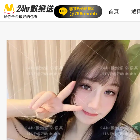
喝茶約炮點擊加
首頁
選
賴
24小時客服在線
@798uhuhh
給你全台最好的包養