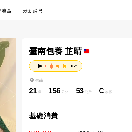
擇地區
最新消息
臺南包養 芷晴
16"
臺南
21
156
53
C
歲
公分
公斤
罩杯
基礎消費