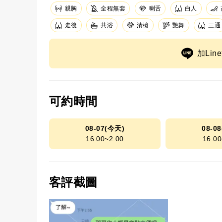
親胸
全程無套
白人
喇舌
走後
共浴
清槍
艷舞
三通
加Li
可約時間
08-07(今天)
08-0
16:00~2:00
16:00
客評截圖