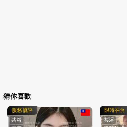
猜你喜歡
服務優評
限時在台
共浴
共浴