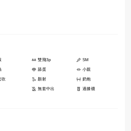
喉
雙飛3p
SM
絲
舔蛋
小親
套吹
顏射
奶炮
無套中出
過膝襪