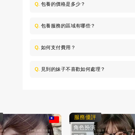
Q.
包養的價格是多少？
每個妹子的情況不同，包養的時間長短不同
喜歡的類型，然後加LINE與客服聯絡，獲取
Q.
包養服務的區域有哪些？
包養的服務區域是全台灣，如：台北、台中
節，請加LINE進行溝通。
Q.
如何支付費用？
所有費用採用現金支付，不支持轉帳、刷卡
Q.
見到的妹子不喜歡如何處理？
如果見面後，覺得不喜歡的妹子，您可以毫
求更換妹子，或者直接拒絕不消費了。
服務優評
角色扮演