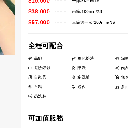
$19,000
一節/50min/1S
$38,000
兩節/100min/2S
$57,000
三節送一節/200min/NS
全程可配合
品鮑
角色扮演
深
遮臉錄影
陪洗
肉
自慰秀
鮑洗臉
無
吞精
過夜
多p
奶洗臉
可加值服務