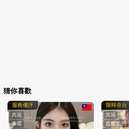
猜你喜歡
服務優評
限時在台
共浴
共浴
車震
遮臉拍照