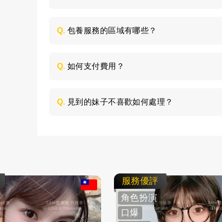
每個妹子的情況不同，包養的時間長短不同
喜歡的類型，然後加LINE與客服聯絡，獲取
Q.
包養服務的區域有哪些？
包養的服務區域是全台灣，如：台北、台中
節，請加LINE進行溝通。
Q.
如何支付費用？
所有費用採用現金支付，不支持轉帳、刷卡
Q.
見到的妹子不喜歡如何處理？
如果見面後，覺得不喜歡的妹子，您可以毫
求更換妹子，或者直接拒絕不消費了。
服務優評
角色扮演
口爆