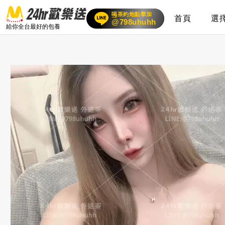
喝茶約炮點擊加
首頁
選
賴
24小時客服在線
@798uhuhh
給你全台最好的包養