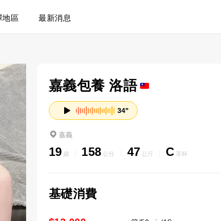
擇地區
最新消息
嘉義包養 洛語
34"
嘉義
19
158
47
C
歲
公分
公斤
罩杯
基礎消費