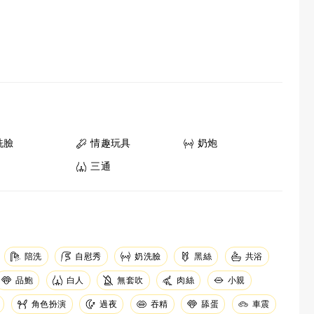
洗臉
情趣玩具
奶炮
三通
陪洗
自慰秀
奶洗臉
黑絲
共浴
品鮑
白人
無套吹
肉絲
小親
角色扮演
吞精
舔蛋
車震
過夜