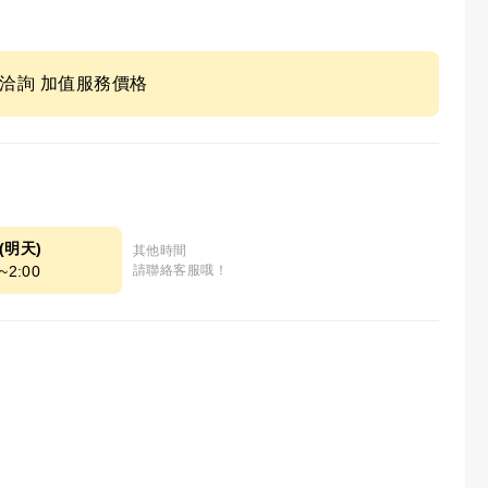
ne洽詢 加值服務價格
9(明天)
其他時間
~2:00
請聯絡客服哦！