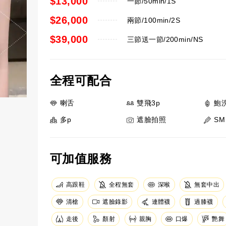
$13,000
一節/50min/1S
$26,000
兩節/100min/2S
$39,000
三節送一節/200min/NS
全程可配合
喇舌
雙飛3p
鮑
多p
遮臉拍照
SM
可加值服務
高跟鞋
全程無套
深喉
無套中出
清槍
遮臉錄影
連體襪
過膝襪
走後
顏射
親胸
口爆
艷舞