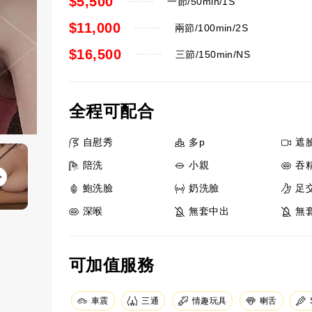
$5,500
一節/50min/1S
$11,000
兩節/100min/2S
$16,500
三節/150min/NS
全程可配合
自慰秀
多p
遮
陪洗
小親
吞
鮑洗臉
奶洗臉
足
深喉
無套中出
無
可加值服務
車震
三通
情趣玩具
喇舌