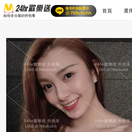
喝茶約炮點擊加
首頁
選
賴
24小時客服在線
@798uhuhh
給你全台最好的包養