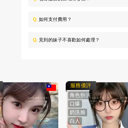
包養的服務區域是全台灣，如：台北、台中
節，請加LINE進行溝通。
Q.
如何支付費用？
所有費用採用現金支付，不支持轉帳、刷卡
Q.
見到的妹子不喜歡如何處理？
如果見面後，覺得不喜歡的妹子，您可以毫
求更換妹子，或者直接拒絕不消費了。
服務優評
角色扮演
口爆
奶洗臉
白人