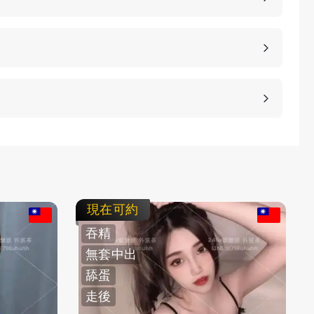
、高雄、桃園等等城市，如果您想諮詢更多的包養細
等方式，保護客人的隱私。
不客氣拒絕，我們不強迫您消費，您可以聯繫客服要
現在可約
吞精
無套中出
舔蛋
走後