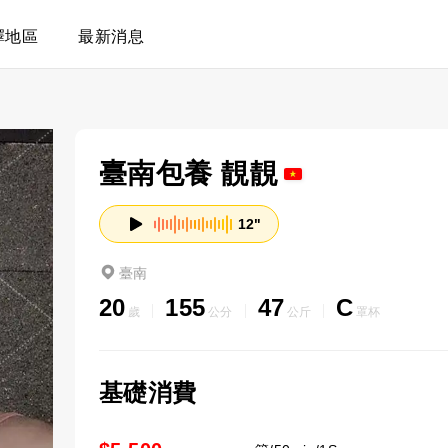
擇地區
最新消息
臺南包養 靚靚
12"
臺南
20
155
47
C
歲
公分
公斤
罩杯
基礎消費