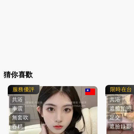
猜你喜歡
服務優評
限時在台
共浴
共浴
車震
遮臉拍照
無套吹
足交
吞精
遮臉錄影