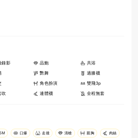
臉錄影
品鮑
共浴
精
艷舞
過膝襪
交
角色扮演
雙飛3p
套吹
連體襪
全程無套
SM
口爆
走後
清槍
親胸
肉絲