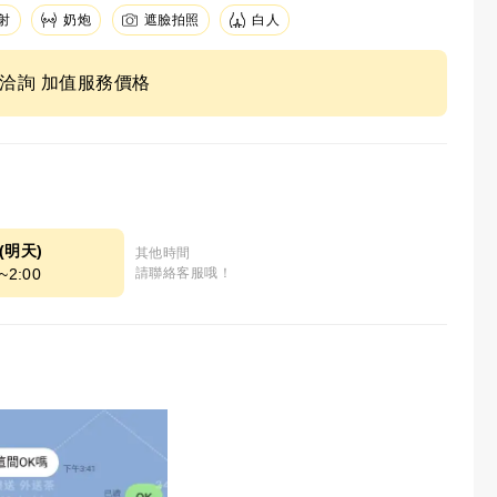
射
奶炮
遮臉拍照
白人
ne洽詢 加值服務價格
9(明天)
其他時間
~2:00
請聯絡客服哦！