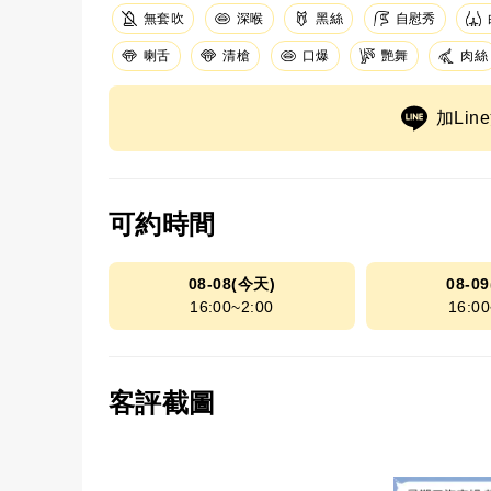
無套吹
深喉
黑絲
自慰秀
清槍
口爆
艷舞
肉絲
喇舌
加Li
可約時間
08-08(今天)
08-0
16:00~2:00
16:00
客評截圖