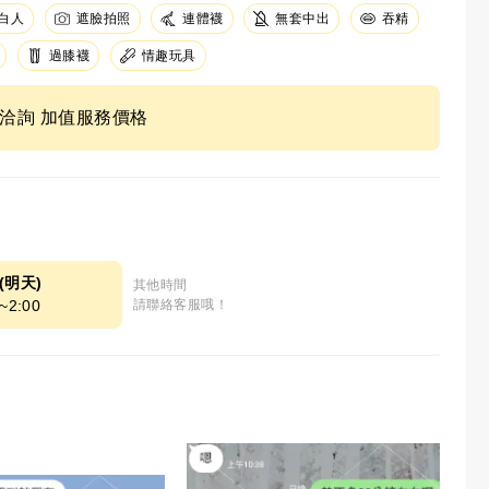
白人
遮臉拍照
連體襪
無套中出
吞精
過膝襪
情趣玩具
ne洽詢 加值服務價格
9(明天)
其他時間
~2:00
請聯絡客服哦！