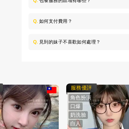
Q.
包養服務的區域有哪些？
包養的服務區域是全台灣，如：台北、台中
節，請加LINE進行溝通。
Q.
如何支付費用？
所有費用採用現金支付，不支持轉帳、刷卡
Q.
見到的妹子不喜歡如何處理？
如果見面後，覺得不喜歡的妹子，您可以毫
求更換妹子，或者直接拒絕不消費了。
服務優評
角色扮演
口爆
奶洗臉
白人