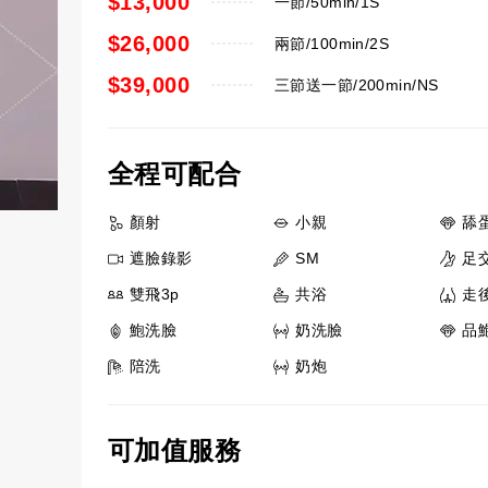
$13,000
一節/50min/1S
$26,000
兩節/100min/2S
$39,000
三節送一節/200min/NS
全程可配合
顏射
小親
舔
遮臉錄影
SM
足
雙飛3p
共浴
走
鮑洗臉
奶洗臉
品
陪洗
奶炮
可加值服務