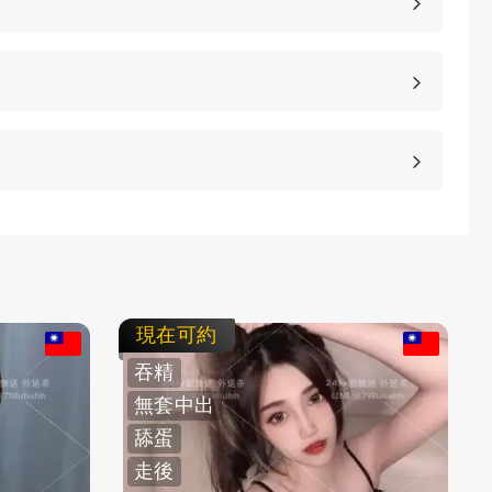
、高雄、桃園等等城市，如果您想諮詢更多的包養細
等方式，保護客人的隱私。
不客氣拒絕，我們不強迫您消費，您可以聯繫客服要
現在可約
吞精
無套中出
舔蛋
走後