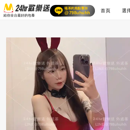
喝茶約炮點擊加
首頁
選
賴
24小時客服在線
@798uhuhh
給你全台最好的包養