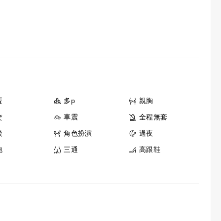
蛋
多p
親胸
交
車震
全程無套
後
角色扮演
過夜
鮑
三通
高跟鞋