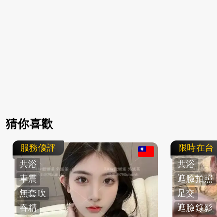
猜你喜歡
服務優評
限時在台
共浴
共浴
車震
遮臉拍照
無套吹
足交
吞精
遮臉錄影