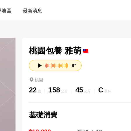
擇地區
最新消息
桃園包養 雅萌
6"
桃園
22
158
45
C
歲
公分
公斤
罩杯
基礎消費