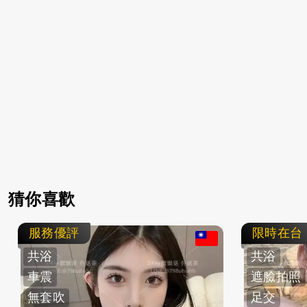
猜你喜歡
服務優評
限時在台
共浴
共浴
車震
遮臉拍照
無套吹
足交