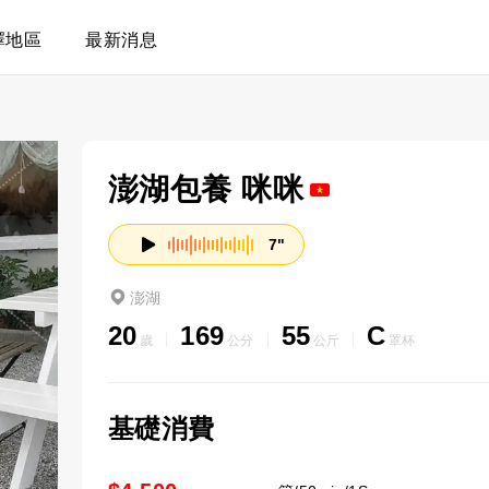
擇地區
最新消息
澎湖包養 咪咪
7"
澎湖
20
169
55
C
歲
公分
公斤
罩杯
基礎消費