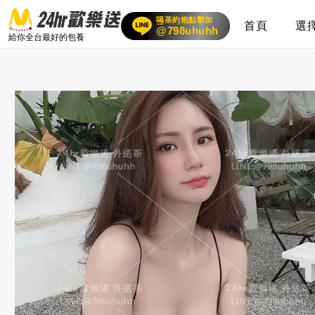
喝茶約炮點擊加
首頁
選
賴
24小時客服在線
@798uhuhh
給你全台最好的包養