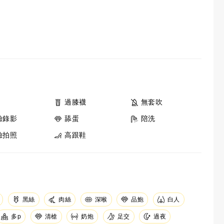
過膝襪
無套吹
臉錄影
舔蛋
陪洗
臉拍照
高跟鞋
黑絲
肉絲
深喉
品鮑
白人
足交
清槍
奶炮
多p
過夜