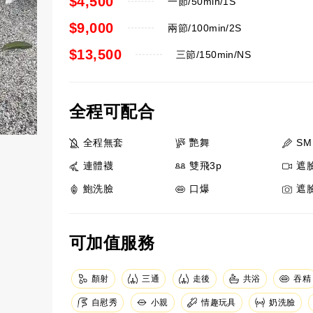
$4,500
一節/50min/1S
$9,000
兩節/100min/2S
$13,500
三節/150min/NS
全程可配合
全程無套
艷舞
SM
連體襪
雙飛3p
遮
鮑洗臉
口爆
遮
可加值服務
顏射
三通
走後
共浴
吞精
自慰秀
小親
情趣玩具
奶洗臉