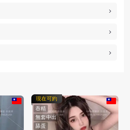
詳細的報價。
、高雄、桃園等等城市，如果您想諮詢更多的包養細
等方式，保護客人的隱私。
不客氣拒絕，我們不強迫您消費，您可以聯繫客服要
現在可約
吞精
無套中出
舔蛋