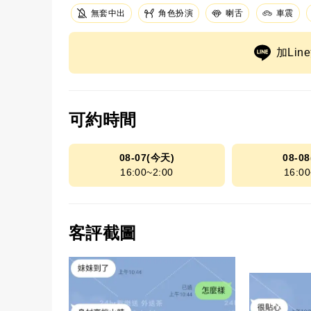
無套中出
角色扮演
車震
喇舌
加Li
可約時間
08-07(今天)
08-0
16:00~2:00
16:00
客評截圖