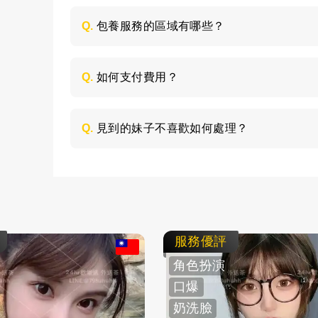
喜歡的類型，然後加LINE與客服聯絡，獲取
Q.
包養服務的區域有哪些？
包養的服務區域是全台灣，如：台北、台中
節，請加LINE進行溝通。
Q.
如何支付費用？
所有費用採用現金支付，不支持轉帳、刷卡
Q.
見到的妹子不喜歡如何處理？
如果見面後，覺得不喜歡的妹子，您可以毫
求更換妹子，或者直接拒絕不消費了。
服務優評
角色扮演
口爆
奶洗臉