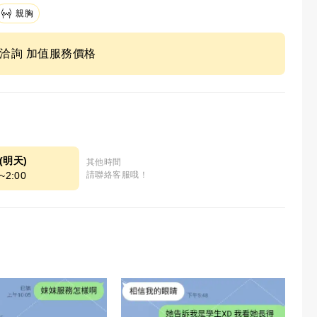
親胸
ne洽詢 加值服務價格
8(明天)
其他時間
~2:00
請聯絡客服哦！