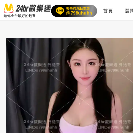
喝茶約炮點擊加
賴
首頁
選
24小時客服在線
@798uhuhh
給你全台最好的包養