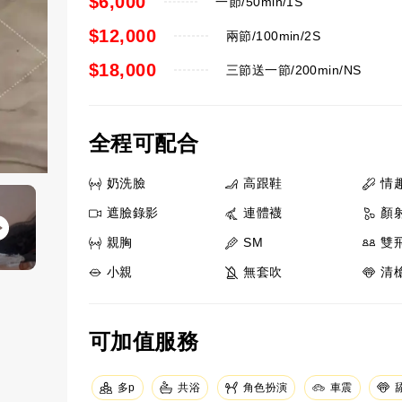
$6,000
一節/50min/1S
$12,000
兩節/100min/2S
$18,000
三節送一節/200min/NS
全程可配合
奶洗臉
高跟鞋
情
遮臉錄影
連體襪
顏
親胸
SM
雙飛
小親
無套吹
清
可加值服務
共浴
角色扮演
車震
多p