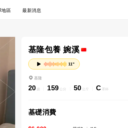
擇地區
最新消息
基隆包養 婉溪
11"
基隆
20
159
50
C
歲
公分
公斤
罩杯
基礎消費