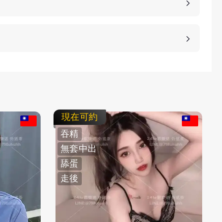
等方式，保護客人的隱私。
不客氣拒絕，我們不強迫您消費，您可以聯繫客服要
現在可約
吞精
無套中出
舔蛋
走後