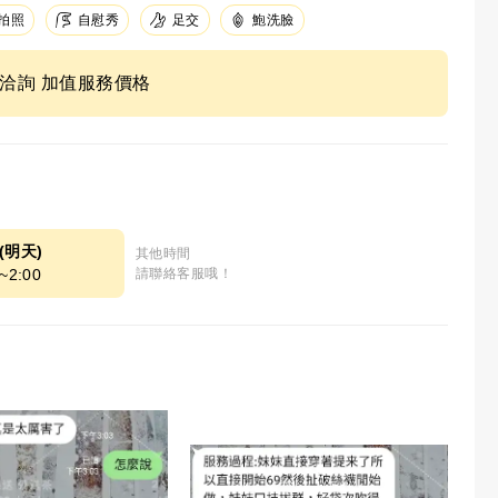
足交
拍照
自慰秀
鮑洗臉
ne洽詢 加值服務價格
7(明天)
其他時間
~2:00
請聯絡客服哦！