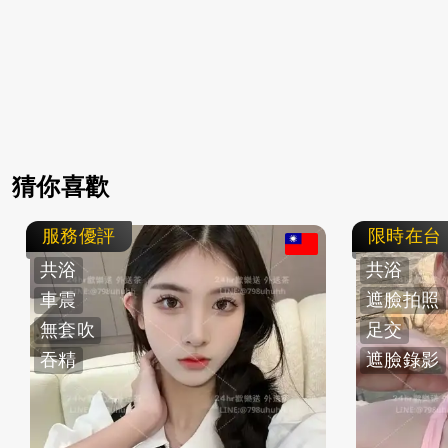
猜你喜歡
服務優評
限時在台
共浴
共浴
車震
遮臉拍照
無套吹
足交
吞精
遮臉錄影