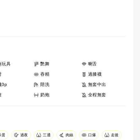
趣玩具
艷舞
喇舌
射
吞精
過膝襪
3p
陪洗
無套中出
槍
奶炮
全程無套
舔蛋
三通
肉絲
口爆
走後
過夜