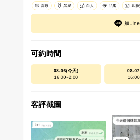
深喉
黑絲
白人
品鮑
遮臉
加Li
可約時間
08-06(今天)
08-0
16:00~2:00
16:00
客評截圖