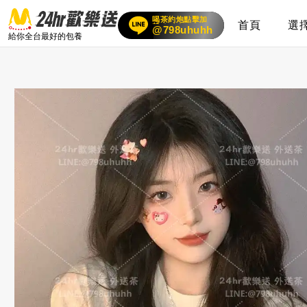
喝茶約炮點擊加
賴
24小時客服在線
首頁
選
@798uhuhh
給你全台最好的包養