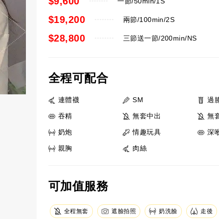
$9,600
一節/50min/1S
$19,200
兩節/100min/2S
$28,800
三節送一節/200min/NS
全程可配合
連體襪
SM
過
吞精
無套中出
無
奶炮
情趣玩具
深
親胸
肉絲
可加值服務
全程無套
遮臉拍照
奶洗臉
走後