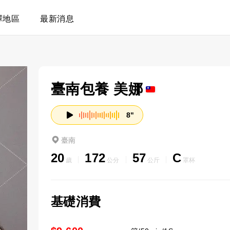
擇地區
最新消息
臺南包養 美娜
8"
臺南
20
172
57
C
歲
公分
公斤
罩杯
基礎消費