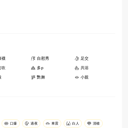
膝襪
自慰秀
足交
套吹
多p
共浴
喉
艷舞
小親
口爆
車震
白人
清槍
過夜