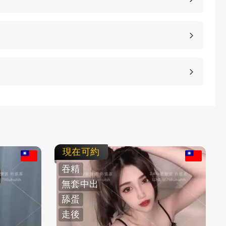
、高雄、桃園等等城市，如果您想諮詢更多的包養細
等方式，保護客人的隱私。
不客氣拒絕，我們不強迫您消費，您可以聯繫客服要
現在可約
吞精
無套中出
舔蛋
走後