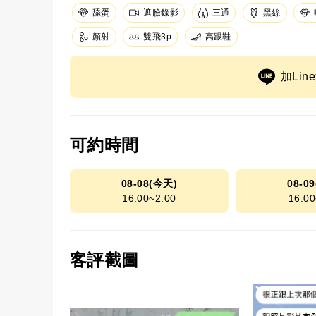
舔蛋
遮臉錄影
三通
黑絲
顏射
高跟鞋
雙飛3p
加Li
可約時間
08-08(今天)
08-0
16:00~2:00
16:00
客評截圖