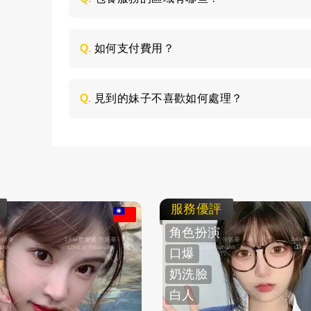
包養的服務區域是全台灣，如：台北、台中
節，請加LINE進行溝通。
Q.
如何支付費用？
所有費用採用現金支付，不支持轉帳、刷卡
Q.
見到的妹子不喜歡如何處理？
如果見面後，覺得不喜歡的妹子，您可以毫
求更換妹子，或者直接拒絕不消費了。
服務優評
角色扮演
口爆
奶洗臉
白人