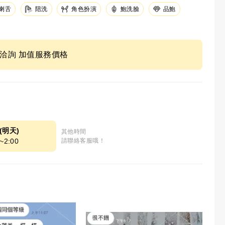
陪洗
角色扮演
鮑洗臉
品鮑
喇舌
ne洽詢 加值服務價格
9(明天)
其他時間
~2:00
請聯絡客服哦！