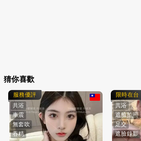
猜你喜歡
服務優評
限時在台
共浴
共浴
車震
遮臉拍照
無套吹
足交
吞精
遮臉錄影