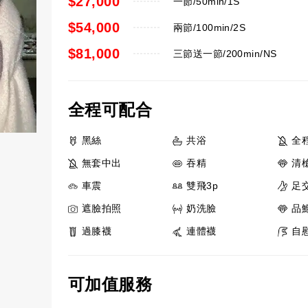
$27,000
一節/50min/1S
$54,000
兩節/100min/2S
$81,000
三節送一節/200min/NS
全程可配合
黑絲
共浴
全
無套中出
吞精
清
車震
雙飛3p
足
遮臉拍照
奶洗臉
品
過膝襪
連體襪
自
可加值服務