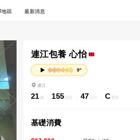
擇地區
最新消息
連江包養 心怡
9"
連江
21
155
47
C
歲
公分
公斤
罩杯
基礎消費