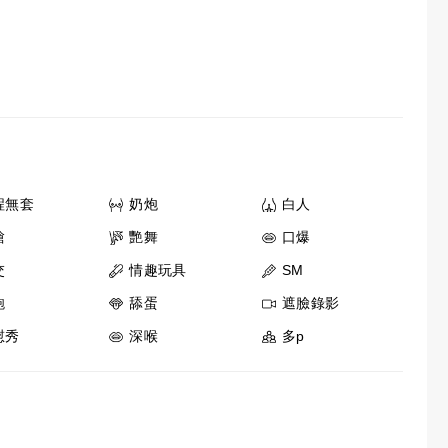
程無套
奶炮
白人
槍
艷舞
口爆
交
情趣玩具
SM
鮑
舔蛋
遮臉錄影
慰秀
深喉
多p