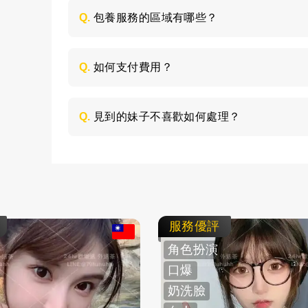
喜歡的類型，然後加LINE與客服聯絡，獲取
Q.
包養服務的區域有哪些？
包養的服務區域是全台灣，如：台北、台中
節，請加LINE進行溝通。
Q.
如何支付費用？
所有費用採用現金支付，不支持轉帳、刷卡
Q.
見到的妹子不喜歡如何處理？
如果見面後，覺得不喜歡的妹子，您可以毫
求更換妹子，或者直接拒絕不消費了。
服務優評
角色扮演
口爆
奶洗臉