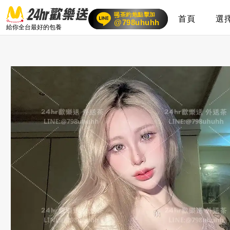
喝茶約炮點擊加
首頁
選
賴
24小時客服在線
@798uhuhh
給你全台最好的包養