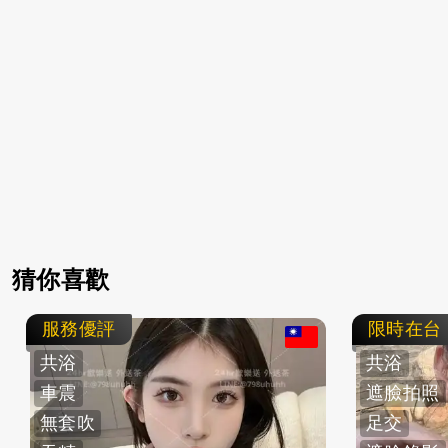
猜你喜歡
服務優評
限時在台
共浴
共浴
車震
遮臉拍照
無套吹
足交