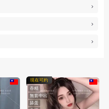
詳細的報價。
、高雄、桃園等等城市，如果您想諮詢更多的包養細
等方式，保護客人的隱私。
不客氣拒絕，我們不強迫您消費，您可以聯繫客服要
現在可約
吞精
無套中出
舔蛋