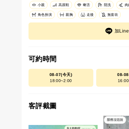
小親
高跟鞋
陪洗
肉
喇舌
角色扮演
親胸
走後
無套吹
加Li
可約時間
08-07(今天)
08-0
18:00~2:00
16:00
客評截圖