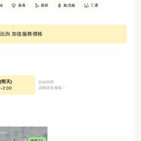
絲
顏射
鮑洗臉
三通
過夜
ne洽詢 加值服務價格
8(明天)
其他時間
~2:00
請聯絡客服哦！