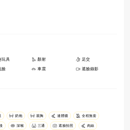
趣玩具
顏射
足交
洗臉
車震
遮臉錄影
親
奶炮
親胸
連體襪
全程無套
後
深喉
三通
遮臉拍照
肉絲