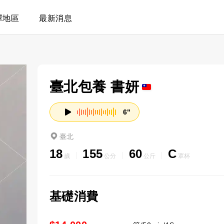
擇地區
最新消息
臺北包養 書妍
6"
臺北
18
155
60
C
歲
公分
公斤
罩杯
基礎消費