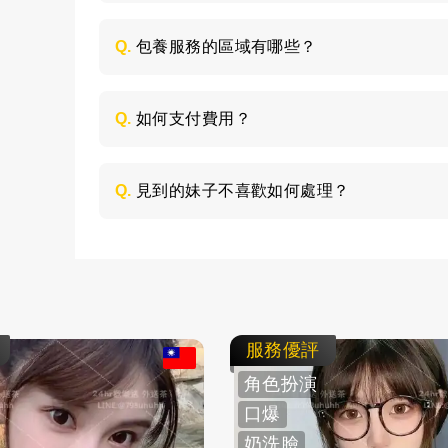
每個妹子的情況不同，包養的時間長短不同
喜歡的類型，然後加LINE與客服聯絡，獲取
Q.
包養服務的區域有哪些？
包養的服務區域是全台灣，如：台北、台中
節，請加LINE進行溝通。
Q.
如何支付費用？
所有費用採用現金支付，不支持轉帳、刷卡
Q.
見到的妹子不喜歡如何處理？
如果見面後，覺得不喜歡的妹子，您可以毫
求更換妹子，或者直接拒絕不消費了。
服務優評
角色扮演
口爆
奶洗臉