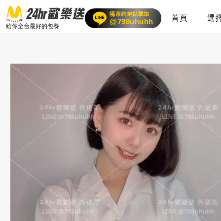
喝茶約炮點擊加
首頁
選
賴
24小時客服在線
@798uhuhh
給你全台最好的包養