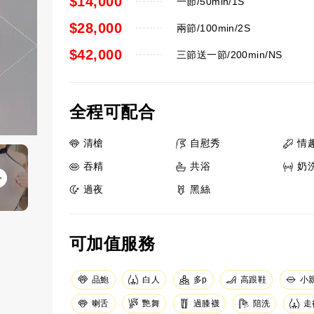
$14,000
一節/50min/1S
$28,000
兩節/100min/2S
$42,000
三節送一節/200min/NS
全程可配合
清槍
自慰秀
情
吞精
共浴
奶
過夜
黑絲
可加值服務
品鮑
白人
高跟鞋
小
多p
艷舞
過膝襪
陪洗
走
喇舌