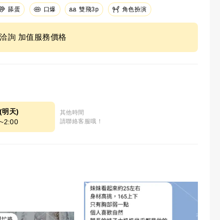
舔蛋
口爆
角色扮演
雙飛3p
ne洽詢 加值服務價格
9(明天)
其他時間
~2:00
請聯絡客服哦！