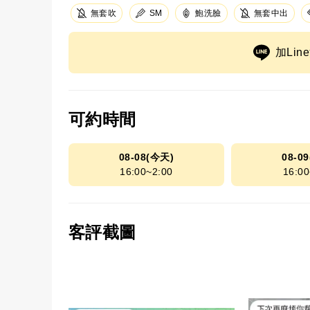
無套吹
SM
鮑洗臉
無套中出
加Li
可約時間
08-08(今天)
08-0
16:00~2:00
16:00
客評截圖