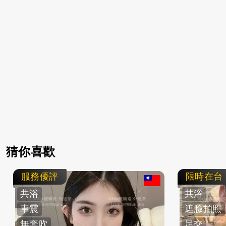
猜你喜歡
服務優評
限時在台
共浴
共浴
車震
遮臉拍照
無套吹
足交