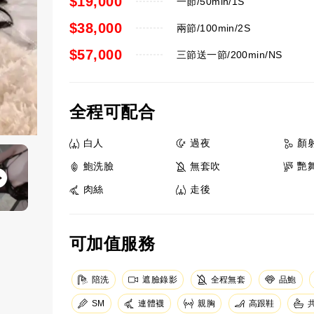
$19,000
一節/50min/1S
$38,000
兩節/100min/2S
$57,000
三節送一節/200min/NS
全程可配合
白人
過夜
顏
鮑洗臉
無套吹
艷
肉絲
走後
可加值服務
陪洗
遮臉錄影
全程無套
品鮑
SM
連體襪
親胸
高跟鞋