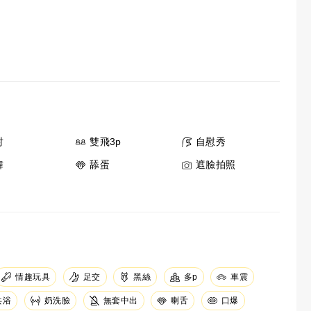
射
雙飛3p
自慰秀
舞
舔蛋
遮臉拍照
足交
情趣玩具
黑絲
車震
多p
共浴
奶洗臉
無套中出
口爆
喇舌