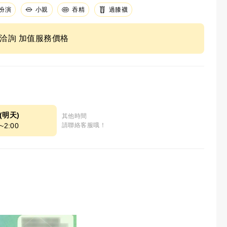
扮演
小親
吞精
過膝襪
ne洽詢 加值服務價格
9(明天)
其他時間
~2:00
請聯絡客服哦！