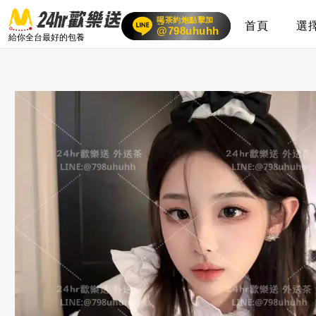
喝茶約炮點擊加
首頁
選
賴
24小時客服在線
@798uhuhh
給你全台最好的包養