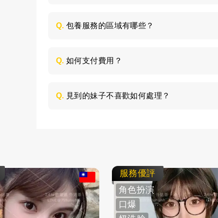
每個妹子的情況不同，包養的時間長短不同
喜歡的類型，然後加LINE與客服聯絡，獲取
Q.
包養服務的區域有哪些？
包養的服務區域是全台灣，如：台北、台中
節，請加LINE進行溝通。
Q.
如何支付費用？
所有費用採用現金支付，不支持轉帳、刷卡
Q.
見到的妹子不喜歡如何處理？
如果見面後，覺得不喜歡的妹子，您可以毫
求更換妹子，或者直接拒絕不消費了。
服務優評
角色扮演
口爆