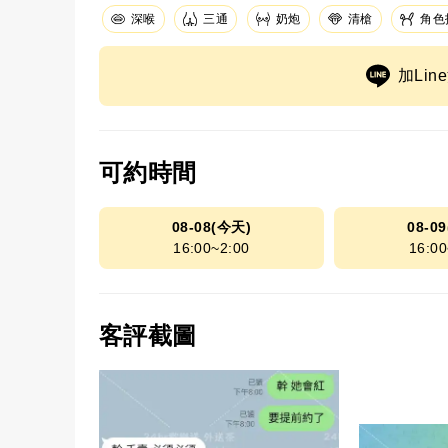
深喉
三通
奶炮
清槍
角色
加Li
可約時間
08-08(今天)
08-0
16:00~2:00
16:00
客評截圖