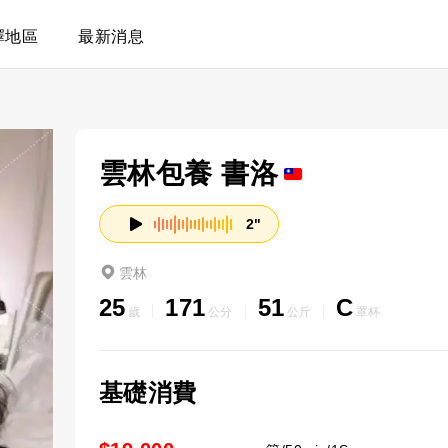
擇地區
最新消息
雲林包養 書洛
2"
雲林
25
171
51
C
歲
公分
公斤
罩杯
基礎消費