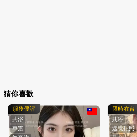
猜你喜歡
服務優評
限時在台
共浴
共浴
車震
遮臉拍照