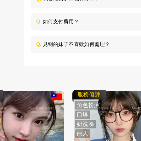
包養的服務區域是全台灣，如：台北、台中
節，請加LINE進行溝通。
Q.
如何支付費用？
所有費用採用現金支付，不支持轉帳、刷卡
Q.
見到的妹子不喜歡如何處理？
如果見面後，覺得不喜歡的妹子，您可以毫
求更換妹子，或者直接拒絕不消費了。
服務優評
角色扮演
口爆
奶洗臉
白人