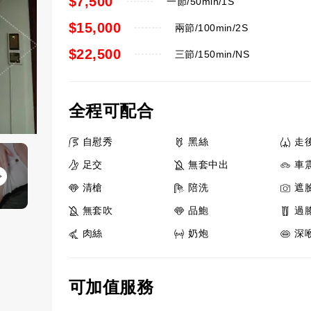
$7,500
一節/50min/1S
$15,000
兩節/100min/2S
$22,500
三節/150min/NS
全程可配合
自慰秀
黑絲
走
足交
無套中出
車
清槍
陪洗
遮
無套吹
品鮑
過
肉絲
奶炮
深
可加值服務