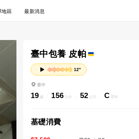
擇地區
最新消息
臺中包養 皮帕
12"
臺中
19
156
52
C
歲
公分
公斤
罩杯
基礎消費