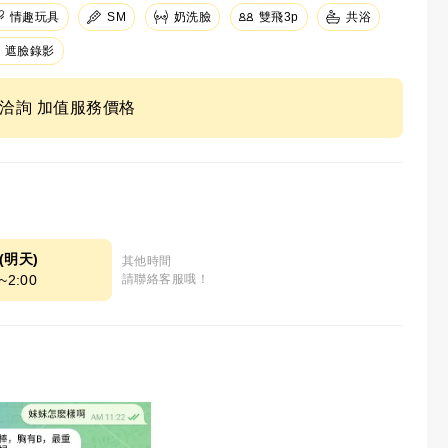
情趣玩具
SM
奶洗臉
共浴
雙飛3p
遮臉錄影
ne洽詢 加值服務價格
9(明天)
其他時間
~2:00
請聯絡客服哦！