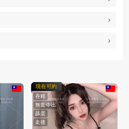
、高雄、桃園等等城市，如果您想諮詢更多的包養細
等方式，保護客人的隱私。
不客氣拒絕，我們不強迫您消費，您可以聯繫客服要
現在可約
吞精
無套中出
舔蛋
走後