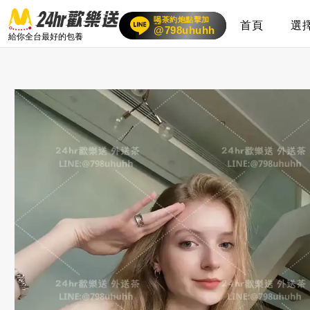
喝茶約炮點擊加
首頁
選
賴
24小時客服在線
@798uhuhh
給你全台最好的包養