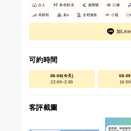
白人
角色扮演
連體襪
口爆
高跟鞋
全程無套
小親
多p
加Li
可約時間
08-08(今天)
08-0
22:00~2:00
16:00
客評截圖