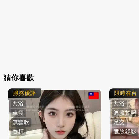
猜你喜歡
服務優評
限時在台
共浴
共浴
車震
遮臉拍照
無套吹
足交
吞精
遮臉錄影