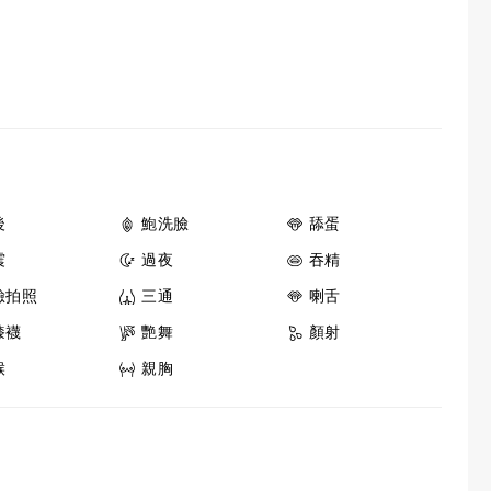
後
鮑洗臉
舔蛋
震
過夜
吞精
臉拍照
三通
喇舌
膝襪
艷舞
顏射
喉
親胸