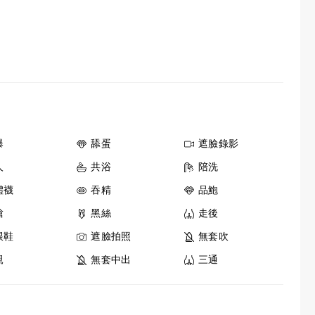
爆
舔蛋
遮臉錄影
人
共浴
陪洗
體襪
吞精
品鮑
槍
黑絲
走後
跟鞋
遮臉拍照
無套吹
親
無套中出
三通