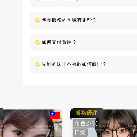
每個妹子的情況不同，包養的時間長短不同
喜歡的類型，然後加LINE與客服聯絡，獲取
Q.
包養服務的區域有哪些？
包養的服務區域是全台灣，如：台北、台中
節，請加LINE進行溝通。
Q.
如何支付費用？
所有費用採用現金支付，不支持轉帳、刷卡
Q.
見到的妹子不喜歡如何處理？
如果見面後，覺得不喜歡的妹子，您可以毫
求更換妹子，或者直接拒絕不消費了。
服務優評
角色扮演
口爆