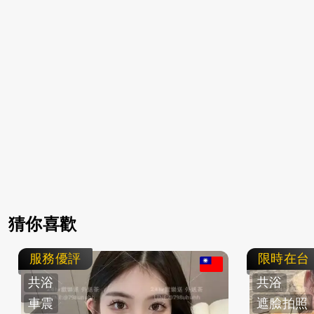
猜你喜歡
服務優評
限時在台
共浴
共浴
車震
遮臉拍照