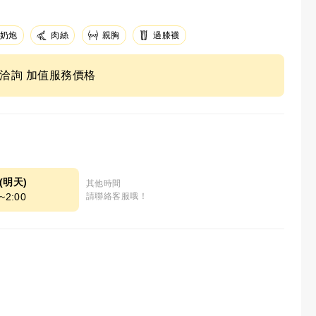
奶炮
肉絲
親胸
過膝襪
ne洽詢 加值服務價格
8(明天)
其他時間
~2:00
請聯絡客服哦！