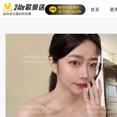
喝茶約炮點擊加
首頁
選
賴
24小時客服在線
@798uhuhh
給你全台最好的包養