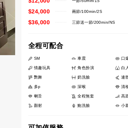
$12,000
一節/50min/1S
$24,000
兩節/100min/2S
$36,000
三節送一節/200min/NS
全程可配合
SM
車震
口
情趣玩具
角色扮演
白
艷舞
奶洗臉
連
多p
深喉
清
喇舌
全程無套
高
顏射
鮑洗臉
小
可加值服務