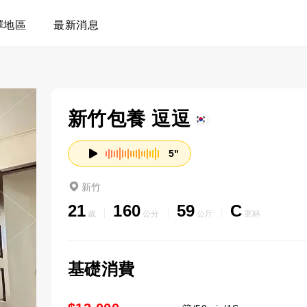
擇地區
最新消息
新竹包養 逗逗
5"
新竹
21
160
59
C
歲
公分
公斤
罩杯
基礎消費