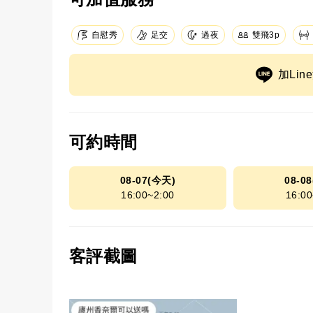
足交
自慰秀
過夜
雙飛3p
加Li
可約時間
08-07(今天)
08-0
16:00~2:00
16:00
客評截圖