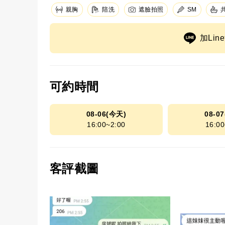
親胸
陪洗
遮臉拍照
SM
加Li
可約時間
08-06(今天)
08-0
16:00~2:00
16:00
客評截圖