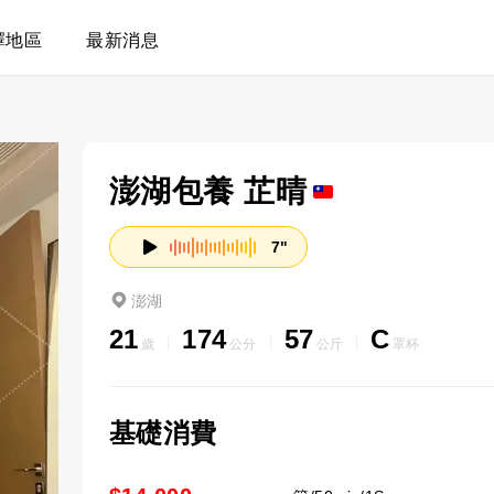
擇地區
最新消息
澎湖包養 芷晴
7"
澎湖
21
174
57
C
歲
公分
公斤
罩杯
基礎消費