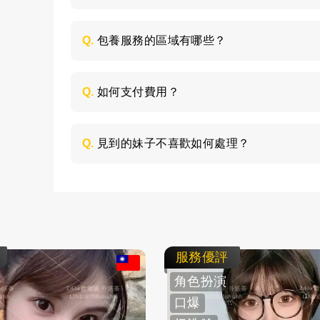
每個妹子的情況不同，包養的時間長短不同
喜歡的類型，然後加LINE與客服聯絡，獲取
Q.
包養服務的區域有哪些？
包養的服務區域是全台灣，如：台北、台中
節，請加LINE進行溝通。
Q.
如何支付費用？
所有費用採用現金支付，不支持轉帳、刷卡
Q.
見到的妹子不喜歡如何處理？
如果見面後，覺得不喜歡的妹子，您可以毫
求更換妹子，或者直接拒絕不消費了。
服務優評
角色扮演
口爆