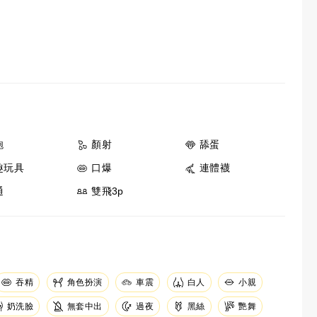
鮑
顏射
舔蛋
趣玩具
口爆
連體襪
通
雙飛3p
吞精
角色扮演
車震
白人
小親
奶洗臉
無套中出
黑絲
艷舞
過夜