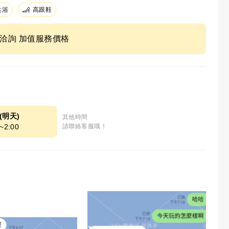
共浴
高跟鞋
ne洽詢 加值服務價格
7(明天)
其他時間
~2:00
請聯絡客服哦！