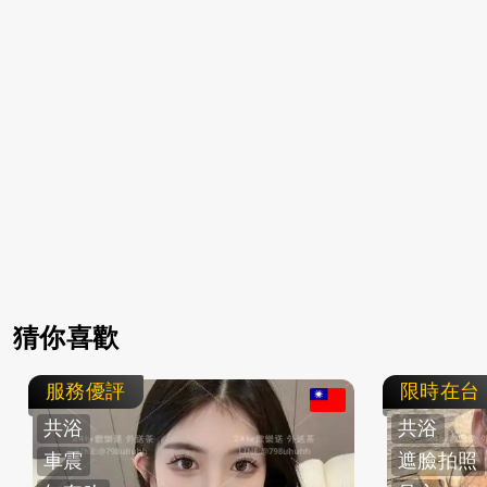
猜你喜歡
服務優評
限時在台
共浴
共浴
車震
遮臉拍照