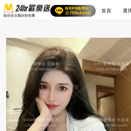
喝茶約炮點擊加
賴
24小時客服在線
首頁
選
@798uhuhh
給你全台最好的包養