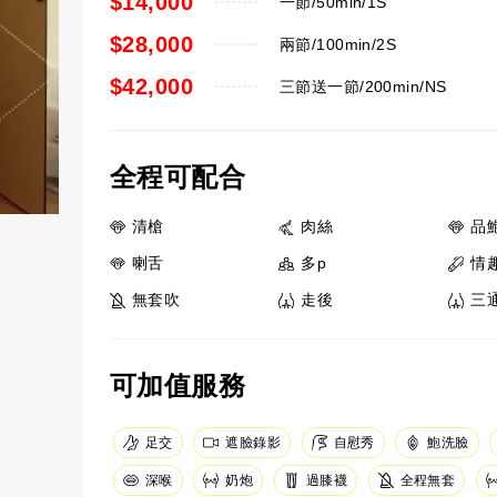
$14,000
一節/50min/1S
$28,000
兩節/100min/2S
$42,000
三節送一節/200min/NS
全程可配合
清槍
肉絲
品
喇舌
多p
情
無套吹
走後
三
可加值服務
足交
遮臉錄影
自慰秀
鮑洗臉
深喉
奶炮
過膝襪
全程無套