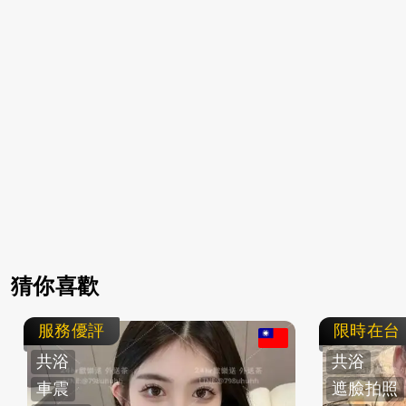
猜你喜歡
服務優評
限時在台
共浴
共浴
車震
遮臉拍照