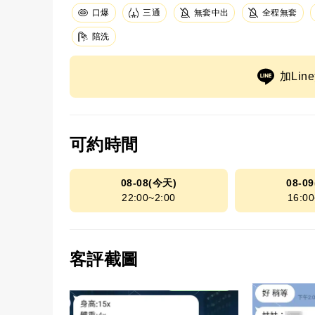
口爆
三通
無套中出
全程無套
陪洗
加Li
可約時間
08-08(今天)
08-0
22:00~2:00
16:00
客評截圖