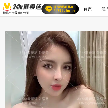
喝茶約炮點擊加
首頁
選
賴
24小時客服在線
@798uhuhh
給你全台最好的包養