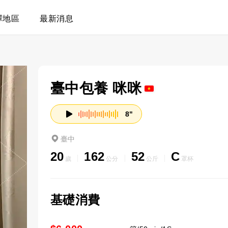
擇地區
最新消息
臺中包養 咪咪
8"
臺中
20
162
52
C
歲
公分
公斤
罩杯
基礎消費