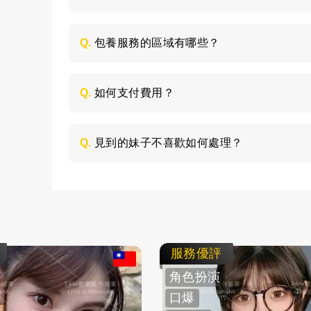
每個妹子的情況不同，包養的時間長短不同
喜歡的類型，然後加LINE與客服聯絡，獲取
Q.
包養服務的區域有哪些？
包養的服務區域是全台灣，如：台北、台中
節，請加LINE進行溝通。
Q.
如何支付費用？
所有費用採用現金支付，不支持轉帳、刷卡
Q.
見到的妹子不喜歡如何處理？
如果見面後，覺得不喜歡的妹子，您可以毫
求更換妹子，或者直接拒絕不消費了。
服務優評
角色扮演
口爆