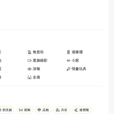
舌
無套吹
過膝襪
炮
遮臉錄影
小親
震
深喉
情趣玩具
舞
走後
奶洗臉
親胸
品鮑
共浴
連體襪