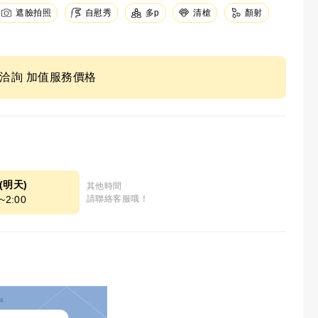
遮臉拍照
自慰秀
清槍
顏射
多p
ne洽詢 加值服務價格
9(明天)
其他時間
~2:00
請聯絡客服哦！