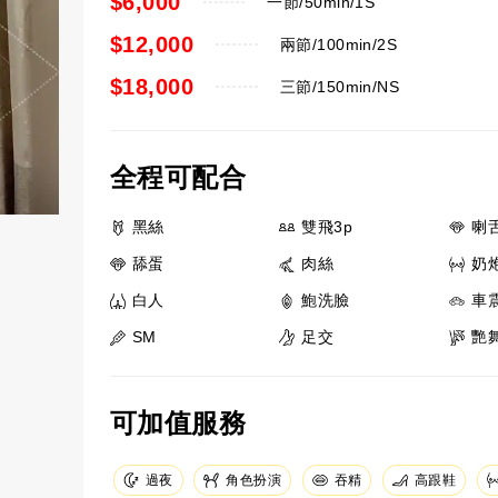
$6,000
一節/50min/1S
$12,000
兩節/100min/2S
$18,000
三節/150min/NS
全程可配合
黑絲
雙飛3p
喇
舔蛋
肉絲
奶
白人
鮑洗臉
車
SM
足交
艷
可加值服務
角色扮演
吞精
高跟鞋
過夜